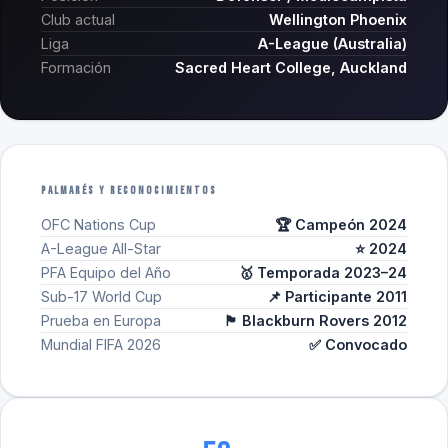
Club actual
Wellington Phoenix
Liga
A-League (Australia)
Formación
Sacred Heart College, Auckland
PALMARÉS Y RECONOCIMIENTOS
OFC Nations Cup
🏆 Campeón
2024
A-League All-Star
⭐
2024
PFA Equipo del Año
🥇 Temporada
2023–24
Sub-17 World Cup
📌 Participante
2011
Prueba en Europa
🏴󠁧󠁢󠁥󠁮󠁧󠁿 Blackburn Rovers
2012
Mundial FIFA 2026
✅ Convocado