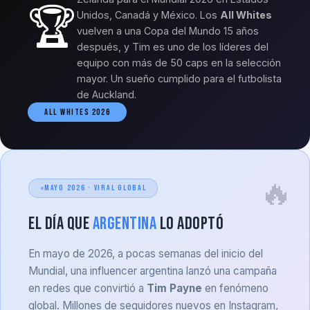
🏆
Unidos, Canadá y México. Los
All Whites
vuelven a una Copa del Mundo 15 años
después, y Tim es uno de los líderes del
equipo con más de 50 caps en la selección
mayor. Un sueño cumplido para el futbolista
de Auckland.
ALL WHITES 2026
MAYO 2026 · VIRAL GLOBAL
El día que
Argentina
lo adoptó
En mayo de 2026, a pocas semanas del inicio del
Mundial, una influencer argentina lanzó una campaña
en redes que convirtió a
Tim Payne
en fenómeno
global. Millones de seguidores nuevos en Instagram,