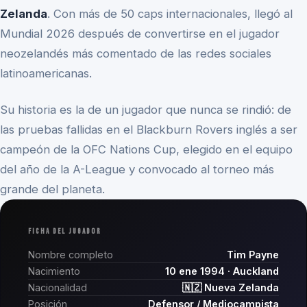
Zelanda
. Con más de 50 caps internacionales, llegó al
Mundial 2026 después de convertirse en el jugador
neozelandés más comentado de las redes sociales
latinoamericanas.
Su historia es la de un jugador que nunca se rindió: de
las pruebas fallidas en el Blackburn Rovers inglés a ser
campeón de la OFC Nations Cup, elegido en el equipo
del año de la A-League y convocado al torneo más
grande del planeta.
FICHA DEL JUGADOR
Nombre completo
Tim Payne
Nacimiento
10 ene 1994
· Auckland
Nacionalidad
🇳🇿 Nueva Zelanda
Posición
Defensor / Mediocampista