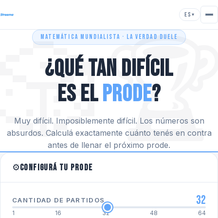
ES
▾
🎲

MATEMÁTICA MUNDIALISTA · LA VERDAD DUELE
¿Qué tan difícil
es el
Prode
?
Muy difícil. Imposiblemente difícil. Los números son
absurdos. Calculá exactamente cuánto tenés en contra
antes de llenar el próximo prode.
⚙️
Configurá tu prode
32
CANTIDAD DE PARTIDOS
1
16
32
48
64