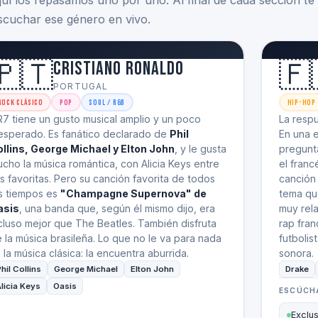
aquí los repasamos uno por uno. Al final de cada sección te
uchar ese género en vivo.
🇵🇹
🇫
Cristiano Ronaldo
PORTUGAL
Rock Clásico
Pop
Soul / R&B
Hip-Hop 
7 tiene un gusto musical amplio y un poco
La resp
esperado. Es fanático declarado de
Phil
En una 
llins, George Michael y Elton John
, y le gusta
pregunta
cho la música romántica, con Alicia Keys entre
el franc
s favoritas. Pero su canción favorita de todos
canción
s tiempos es
"Champagne Supernova" de
tema qu
asis
, una banda que, según él mismo dijo, era
muy rel
cluso mejor que The Beatles. También disfruta
rap fran
 la música brasileña. Lo que no le va para nada
futboli
 la música clásica: la encuentra aburrida.
sonora.
hil Collins
George Michael
Elton John
Drake
licia Keys
Oasis
ESCÚCH
Exclu