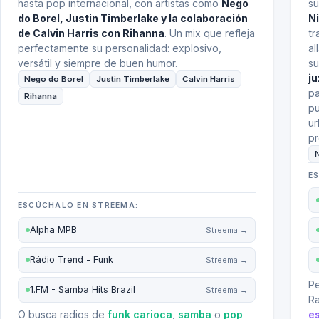
hasta pop internacional, con artistas como
Nego
su
do Borel, Justin Timberlake y la colaboración
N
de Calvin Harris con Rihanna
. Un mix que refleja
tr
perfectamente su personalidad: explosivo,
al
versátil y siempre de buen humor.
su
j
Nego do Borel
Justin Timberlake
Calvin Harris
pa
Rihanna
pu
ur
pr
N
E
ESCÚCHALO EN STREEMA:
Alpha MPB
Streema →
Rádio Trend - Funk
Streema →
Pe
1.FM - Samba Hits Brazil
Streema →
Ra
O busca radios de
funk carioca
,
samba
o
pop
e