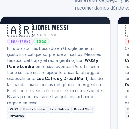
sus estilos de juego, y 
recomendamos dónde esc
🇦🇷
Lionel Messi
ARGENTINA
Trap / Urbano
Reggae
El futbolista más buscado en Google tiene un
CR
gusto musical que sorprende a muchos. Messi es
in
fanático del trap y el rap argentino, con
WOS y
Co
Paulo Londra
entre sus favoritos. Pero también
mu
tiene su lado más relajado: le encanta el reggae,
su
especialmente
Los Cafres y Dread Mar I
, dos de
lo
las bandas más icónicas del género en Argentina.
O
Es el tipo de selección que mezcla una sesión de
in
Bizarrap con una tarde tranquila escuchando
de
reggae en casa.
es
WOS
Paulo Londra
Los Cafres
Dread Mar I
P
Bizarrap
A