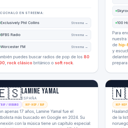
Skyro
SCÚCHALO EN STREEMA:
Exclusively Phil Collins
100 H
Streema →
Para enc
BFBS Radio
Streema →
nuestra
de
hip-
Worcester FM
Streema →
y escuch
mbién puedes buscar radios de pop de los
80
delante
90
,
rock clásico
británico o
soft rock
.
prepara 
🇪🇸
🇳
Lamine Yamal
ESPAÑA
Trap / Urbano
Hip-Hop / Rap
Hip-Hop 
n apenas 17 años, Lamine Yamal fue el
Haaland
tbolista más buscado en Google en 2024. Su
de la li
nexión con la música tiene un capítulo especial:
noruego,