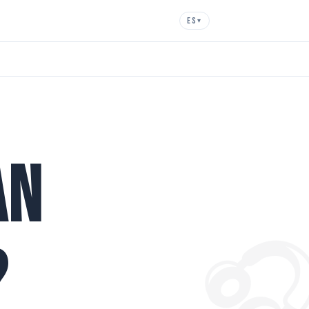
ES
▾
an

?