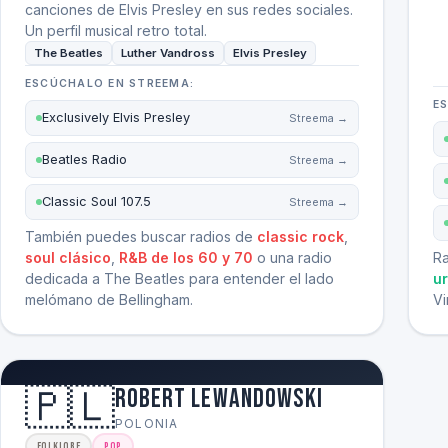
canciones de Elvis Presley en sus redes sociales.
Un perfil musical retro total.
The Beatles
Luther Vandross
Elvis Presley
ESCÚCHALO EN STREEMA:
E
Exclusively Elvis Presley
Streema →
Beatles Radio
Streema →
Classic Soul 107.5
Streema →
También puedes buscar radios de
classic rock
,
soul clásico
,
R&B de los 60 y 70
o una radio
R
dedicada a The Beatles para entender el lado
u
melómano de Bellingham.
Vi
🇵🇱
Robert Lewandowski
POLONIA
Folklore
Pop