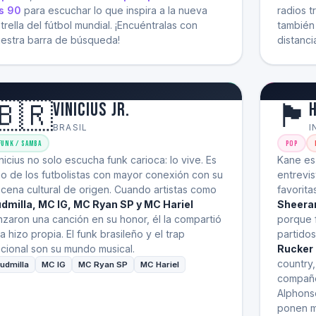
s 90
para escuchar lo que inspira a la nueva
radios 
trella del fútbol mundial. ¡Encuéntralas con
también 
estra barra de búsqueda!
distanci
🇧🇷
🏴󠁧󠁢󠁥󠁮󠁧󠁿
Vinicius Jr.
BRASIL
I
Funk / Samba
Pop
nicius no solo escucha funk carioca: lo vive. Es
Kane es 
o de los futbolistas con mayor conexión con su
entrevi
cena cultural de origen. Cuando artistas como
favorita
dmilla, MC IG, MC Ryan SP y MC Hariel
Sheera
nzaron una canción en su honor, él la compartió
porque f
la hizo propia. El funk brasileño y el trap
partido
cional son su mundo musical.
Rucker
country,
udmilla
MC IG
MC Ryan SP
MC Hariel
compañer
Alphons
ponen m