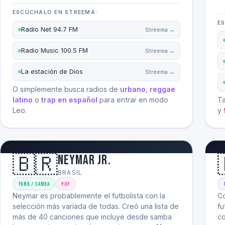
ESCÚCHALO EN STREEMA:
E
Radio Net 94.7 FM
Streema →
Radio Music 100.5 FM
Streema →
La estación de Dios
Streema →
O simplemente busca radios de
urbano
,
reggae
latino
o
trap en español
para entrar en modo
Ta
Leo.
y
🇧🇷
Neymar Jr.
BRASIL
Funk / Samba
Pop
Neymar es probablemente el futbolista con la
Co
selección más variada de todas. Creó una lista de
fu
más de 40 canciones que incluye desde samba
co