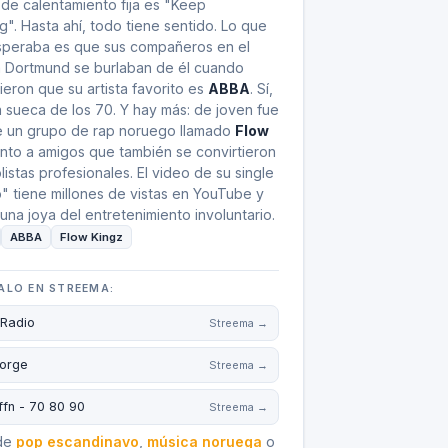
de calentamiento fija es "Keep
". Hasta ahí, todo tiene sentido. Lo que
speraba es que sus compañeros en el
a Dortmund se burlaban de él cuando
eron que su artista favorito es
ABBA
. Sí,
 sueca de los 70. Y hay más: de joven fue
e un grupo de rap noruego llamado
Flow
nto a amigos que también se convirtieron
listas profesionales. El video de su single
" tiene millones de vistas en YouTube y
una joya del entretenimiento involuntario.
ABBA
Flow Kingz
ALO EN STREEMA:
Radio
Streema →
orge
Streema →
ffn - 70 80 90
Streema →
 de
pop escandinavo
,
música noruega
o