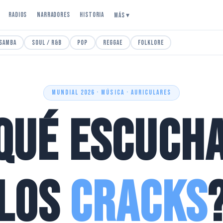
Radios
Narradores
Historia
Más ▾
 Samba
Soul / R&B
Pop
Reggae
Folklore
MUNDIAL 2026 · MÚSICA · AURICULARES
Qué escuch
los
cracks