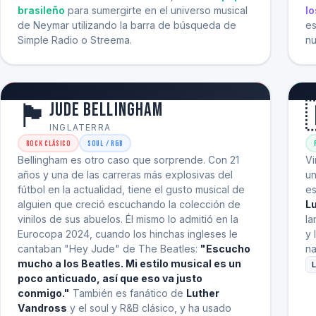
brasileño
para sumergirte en el universo musical
lo
de Neymar utilizando la barra de búsqueda de
es
Simple Radio o Streema.
nu
🏴󠁧󠁢󠁥󠁮󠁧󠁿
Jude Bellingham
INGLATERRA
Rock Clásico
Soul / R&B
Bellingham es otro caso que sorprende. Con 21
Vi
años y una de las carreras más explosivas del
un
fútbol en la actualidad, tiene el gusto musical de
es
alguien que creció escuchando la colección de
Lu
vinilos de sus abuelos. Él mismo lo admitió en la
la
Eurocopa 2024, cuando los hinchas ingleses le
y 
cantaban "Hey Jude" de The Beatles:
"Escucho
na
mucho a los Beatles. Mi estilo musical es un
L
poco anticuado, así que eso va justo
conmigo."
También es fanático de
Luther
Vandross
y el soul y R&B clásico, y ha usado