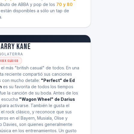
tributo de ABBA y pop de los
70 y 80
están disponibles a sólo un tap de
a.
Harry Kane
NGLATERRA
Rock Clásico
el más "british casual" de todos. En una
sta reciente compartió sus canciones
s con mucho detalle:
"Perfect" de Ed
n
es su favorita de todos los tiempos
ue la canción de su boda. Antes de los
s escucha
"Wagon Wheel" de Darius
para activarse. También le gusta el
 el rock clásico, y reconoce que sus
os en el Bayern, Musiala, Olise y
o Davies, son quienes generalmente
úsica en los entrenamientos. Un gusto