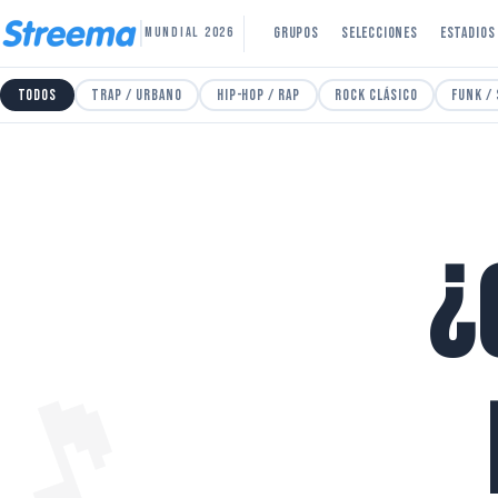
|
Grupos
Selecciones
Estadios
MUNDIAL 2026
Todos
Trap / Urbano
Hip-Hop / Rap
Rock Clásico
Funk /
¿
🎵