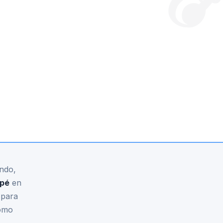
ndo,
pé
en
 para
como