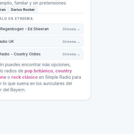
amplio, familiar y sin pretensiones.
ran
Darius Rucker
ALO EN STREEMA:
 Regenbogen - Ed Sheeran
Streema →
adio UK
Streema →
Radio - Country Oldies
Streema →
én puedes encontrar más opciones,
o radios de
pop británico
,
country
ano
o
rock clásico
en Simple Radio para
 lo que suena en los auriculares del
r del Bayern.