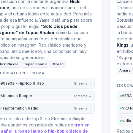
 relación con la cantante argentina
Nicki
canción 
icole
, una de las voces más importantes del
Dreaming
ap y el urbano latino en la actualidad. Pero más
nadie e
lá de esa influencia, Yamal dejó una pista sobre
Borussi
 propio gusto: eligió
"Solo Dios puede
descubri
uzgarme" de Tupac Shakur
como la canción
la banda
ra acompañar unas fotos personales que
parte d
blicó en Instagram. Rap clásico americano y
Kingz
ju
bano latinoamericano, una combinación muy
en futbo
opia de su generación.
"Kygo jo
es toda 
icki Nicole
Tupac Shakur
Morad
Amara
SCÚCHALO EN STREEMA:
90s90s - HipHop & Rap
Streema →
ESCÚCH
Militancia Rapper
ABBA 
Streema →
Trapformation Radio
NRJ N
Streema →
ro no solo este top 3, en Streema y Simple
radio 
dio contamos con miles de radios de
trap en
spañol
,
urbano latino
o
hip-hop clásico de
Radios