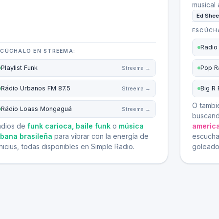
musical 
Ed Shee
ESCÚCH
Radio
SCÚCHALO EN STREEMA:
Playlist Funk
Pop R
Streema →
Rádio Urbanos FM 87.5
Big R 
Streema →
O tambi
Rádio Loass Mongaguá
Streema →
buscand
adios de
funk carioca, baile funk
o
música
americ
rbana brasileña
para vibrar con la energía de
escuchar
nicius, todas disponibles en Simple Radio.
goleado