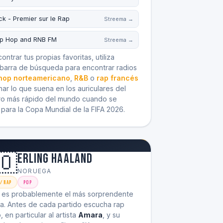
ck - Premier sur le Rap
Streema →
ip Hop and RNB FM
Streema →
ontrar tus propias favoritas, utiliza
 barra de búsqueda para encontrar radios
hop norteamericano
,
R&B
o
rap francés
ar lo que suena en los auriculares del
ro más rápido del mundo cuando se
para la Copa Mundial de la FIFA 2026.
🇴
Erling Haaland
NORUEGA
/ Rap
Pop
 es probablemente el más sorprendente
sta. Antes de cada partido escucha rap
 en particular al artista
Amara
, y su