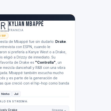
🇷
Kylian Mbappé
FRANCIA
/ Rap
uesta de Mbappé fue sin dudarlo:
Drake
.
entrevista con ESPN, cuando le
ron si prefería a Kanye West o a Drake,
és eligió a Drizzy de inmediato. Su
 favorita de Drake es
"Controlla"
, un
e mezcla dancehall y R&B con una vibra
ajada. Mbappé también escucha mucho
cés y es parte de la generación de
stas que creció con el hip-hop como banda
Ninho
Jul
ALO EN STREEMA:
sively Drake
Streema →