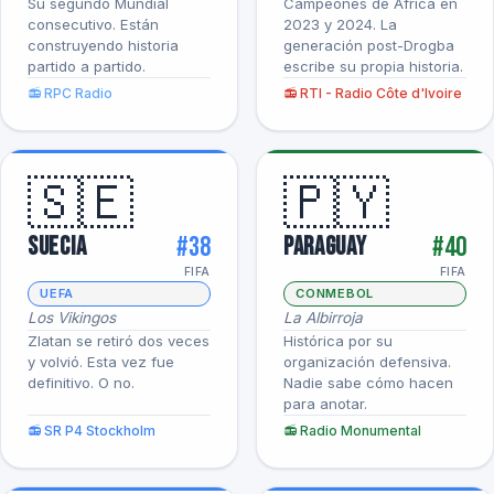
Su segundo Mundial
Campeones de África en
consecutivo. Están
2023 y 2024. La
construyendo historia
generación post-Drogba
partido a partido.
escribe su propia historia.
📻 RPC Radio
📻 RTI - Radio Côte d'Ivoire
🇸🇪
🇵🇾
#38
#40
Suecia
Paraguay
FIFA
FIFA
UEFA
CONMEBOL
Los Vikingos
La Albirroja
Zlatan se retiró dos veces
Histórica por su
y volvió. Esta vez fue
organización defensiva.
definitivo. O no.
Nadie sabe cómo hacen
para anotar.
📻 SR P4 Stockholm
📻 Radio Monumental