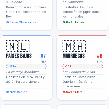
A Seleção
La Canarinha
Ronaldo busca su primera
5 estrellas. La única
Copa. La última danza del
selección en jugar todos
Rey.
los mundiales.
📻 Rádio Observador
📻 Rádio Itatiaia
🇳🇱
🇲🇦
#7
#8
Países Bajos
Marruecos
FIFA
FIFA
UEFA
CAF
La Naranja Mecánica
Los Leones del Atlas
Finalistas en 1974, 1978 y
Semis en Qatar 2022.
2010. Tercero viene...
Querían más. Van a
buscar más.
📻 NPO Radio 1
📻 Radio Mars