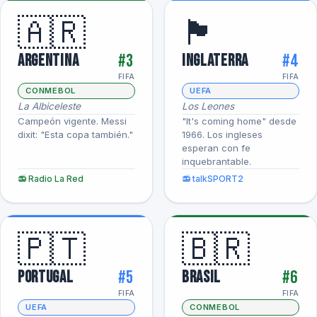
🇦🇷
🏴󠁧󠁢󠁥󠁮󠁧󠁿
#3
#4
Argentina
Inglaterra
FIFA
FIFA
CONMEBOL
UEFA
La Albiceleste
Los Leones
Campeón vigente. Messi
"It's coming home" desde
dixit: "Esta copa también."
1966. Los ingleses
esperan con fe
inquebrantable.
📻 Radio La Red
📻 talkSPORT2
🇵🇹
🇧🇷
#5
#6
Portugal
Brasil
FIFA
FIFA
UEFA
CONMEBOL