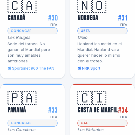
🇨🇦
🇳🇴
#30
#31
Canadá
Noruega
FIFA
FIFA
CONCACAF
UEFA
Les Rouges
Drillo
Sede del torneo. No
Haaland los metió en el
ganan el Mundial pero
Mundial. Haaland va a
son muy amables
querer hacer lo mismo
anfitriones.
con el trofeo.
📻 Sportsnet 960 The FAN
📻 NRK Sport
🇵🇦
🇨🇮
#33
#34
Panamá
Costa de Marfil
FIFA
FIFA
CONCACAF
CAF
Los Canaleros
Los Elefantes