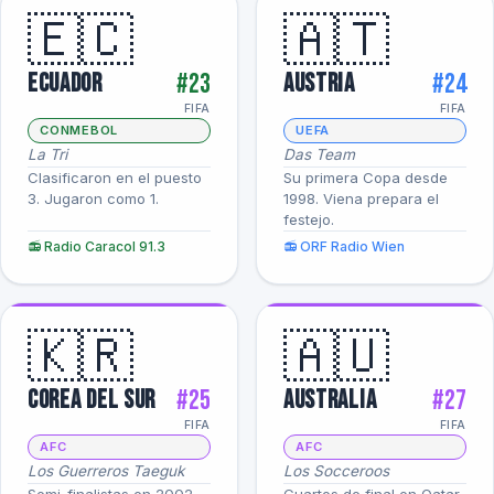
🇪🇨
🇦🇹
#23
#24
Ecuador
Austria
FIFA
FIFA
CONMEBOL
UEFA
La Tri
Das Team
Clasificaron en el puesto
Su primera Copa desde
3. Jugaron como 1.
1998. Viena prepara el
festejo.
📻 Radio Caracol 91.3
📻 ORF Radio Wien
🇰🇷
🇦🇺
#25
#27
Corea del Sur
Australia
FIFA
FIFA
AFC
AFC
Los Guerreros Taeguk
Los Socceroos