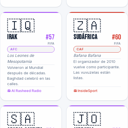
🇮🇶
🇿🇦
#57
#60
Irak
Sudáfrica
FIFA
FIFA
AFC
CAF
Los Leones de
Bafana Bafana
Mesopotamia
El organizador de 2010
vuelve como participante.
Volvieron al Mundial
Las vuvuzelas están
después de décadas.
listas.
Baghdad celebró en las
calles.
📻 Al Rasheed Radio
📻 InsideSport
🇸🇦
🇯🇴