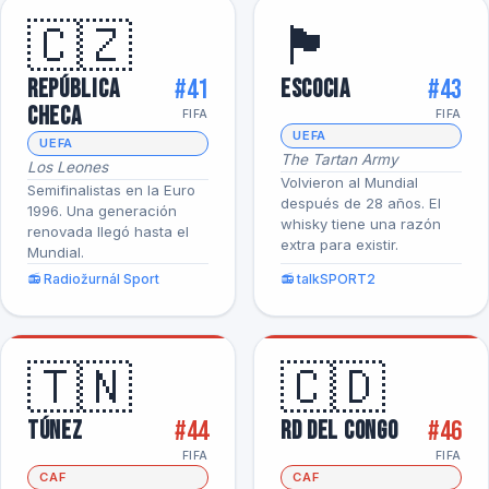
🇨🇿
🏴󠁧󠁢󠁳󠁣󠁴󠁿
#41
#43
República
Escocia
Checa
FIFA
FIFA
UEFA
UEFA
The Tartan Army
Los Leones
Volvieron al Mundial
Semifinalistas en la Euro
después de 28 años. El
1996. Una generación
whisky tiene una razón
renovada llegó hasta el
extra para existir.
Mundial.
📻 Radiožurnál Sport
📻 talkSPORT2
🇹🇳
🇨🇩
#44
#46
Túnez
RD del Congo
FIFA
FIFA
CAF
CAF