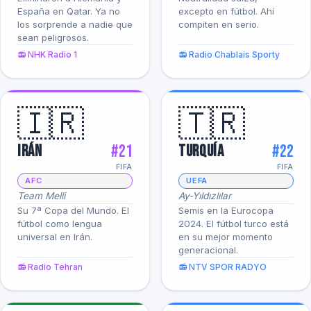
España en Qatar. Ya no
excepto en fútbol. Ahí
los sorprende a nadie que
compiten en serio.
sean peligrosos.
📻 NHK Radio 1
📻 Radio Chablais Sporty
🇮🇷
🇹🇷
#21
#22
Irán
Turquía
FIFA
FIFA
AFC
UEFA
Team Melli
Ay-Yıldızlılar
Su 7ª Copa del Mundo. El
Semis en la Eurocopa
fútbol como lengua
2024. El fútbol turco está
universal en Irán.
en su mejor momento
generacional.
📻 Radio Tehran
📻 NTV SPOR RADYO