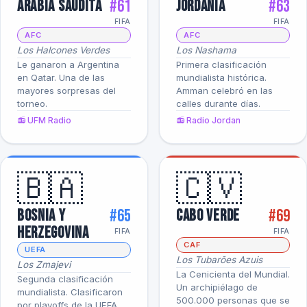
#61
#63
Arabia Saudita
Jordania
FIFA
FIFA
AFC
AFC
Los Halcones Verdes
Los Nashama
Le ganaron a Argentina
Primera clasificación
en Qatar. Una de las
mundialista histórica.
mayores sorpresas del
Amman celebró en las
torneo.
calles durante días.
📻 UFM Radio
📻 Radio Jordan
🇧🇦
🇨🇻
#65
#69
Bosnia y
Cabo Verde
Herzegovina
FIFA
FIFA
CAF
UEFA
Los Tubarões Azuis
Los Zmajevi
La Cenicienta del Mundial.
Segunda clasificación
Un archipiélago de
mundialista. Clasificaron
500.000 personas que se
por playoffs de la UEFA.