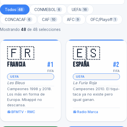
Todos
CONMEBOL
UEFA
48
6
16
CONCACAF
CAF
AFC
OFC/Playoff
6
10
9
1
Mostrando
48
de 48 selecciones
🇫🇷
🇪🇸
#1
#2
Francia
España
FIFA
FIFA
UEFA
UEFA
Les Bleus
La Furia Roja
Campeones 1998 y 2018.
Campeones 2010. El tiqui-
Los más en forma de
taca ya no existe pero
Europa. Mbappé no
igual ganan.
descansa.
📻 BFMTV - RMC
📻 Radio Marca