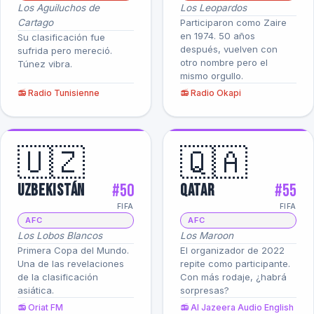
Los Aguiluchos de
Los Leopardos
Cartago
Participaron como Zaire
en 1974. 50 años
Su clasificación fue
después, vuelven con
sufrida pero mereció.
otro nombre pero el
Túnez vibra.
mismo orgullo.
📻 Radio Tunisienne
📻 Radio Okapi
🇺🇿
🇶🇦
#50
#55
Uzbekistán
Qatar
FIFA
FIFA
AFC
AFC
Los Lobos Blancos
Los Maroon
Primera Copa del Mundo.
El organizador de 2022
Una de las revelaciones
repite como participante.
de la clasificación
Con más rodaje, ¿habrá
asiática.
sorpresas?
📻 Oriat FM
📻 Al Jazeera Audio English