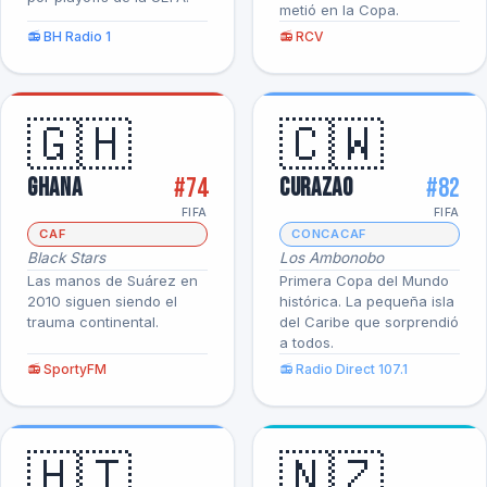
metió en la Copa.
📻 BH Radio 1
📻 RCV
🇬🇭
🇨🇼
#74
#82
Ghana
Curazao
FIFA
FIFA
CAF
CONCACAF
Black Stars
Los Ambonobo
Las manos de Suárez en
Primera Copa del Mundo
2010 siguen siendo el
histórica. La pequeña isla
trauma continental.
del Caribe que sorprendió
a todos.
📻 SportyFM
📻 Radio Direct 107.1
🇭🇹
🇳🇿