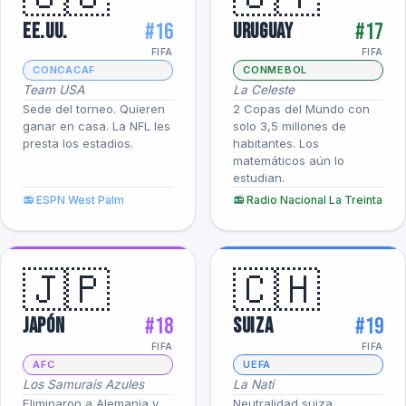
#16
#17
EE.UU.
Uruguay
FIFA
FIFA
CONCACAF
CONMEBOL
Team USA
La Celeste
Sede del torneo. Quieren
2 Copas del Mundo con
ganar en casa. La NFL les
solo 3,5 millones de
presta los estadios.
habitantes. Los
matemáticos aún lo
estudian.
📻 ESPN West Palm
📻 Radio Nacional La Treinta
🇯🇵
🇨🇭
#18
#19
Japón
Suiza
FIFA
FIFA
AFC
UEFA
Los Samurais Azules
La Nati
Eliminaron a Alemania y
Neutralidad suiza,