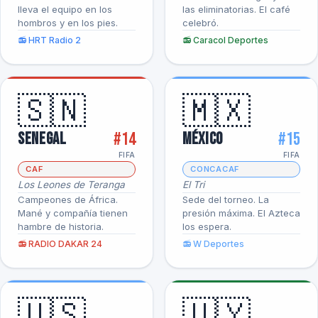
lleva el equipo en los
las eliminatorias. El café
hombros y en los pies.
celebró.
📻 HRT Radio 2
📻 Caracol Deportes
🇸🇳
🇲🇽
#14
#15
Senegal
México
FIFA
FIFA
CAF
CONCACAF
Los Leones de Teranga
El Tri
Campeones de África.
Sede del torneo. La
Mané y compañía tienen
presión máxima. El Azteca
hambre de historia.
los espera.
📻 RADIO DAKAR 24
📻 W Deportes
🇺🇸
🇺🇾