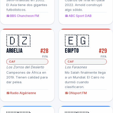
Semi-finalistas en 2002.
Cuartos de final en Qatar
El Asia tiene dos gigantes
2022. Arnold construyó
futbolísticos.
algo sólido.
📻 BBS Chuncheon FM
📻 ABC Sport DAB
🇩🇿
🇪🇬
#28
#29
Argelia
Egipto
FIFA
FIFA
CAF
CAF
Los Zorros del Desierto
Los Faraones
Campeones de África en
Mo Salah finalmente llega
2019. Tienen calidad para
a un Mundial. El Cairo no
dar pelea.
durmió cuando
clasificaron.
📻 Radio Algérienne
📻 ONsport FM