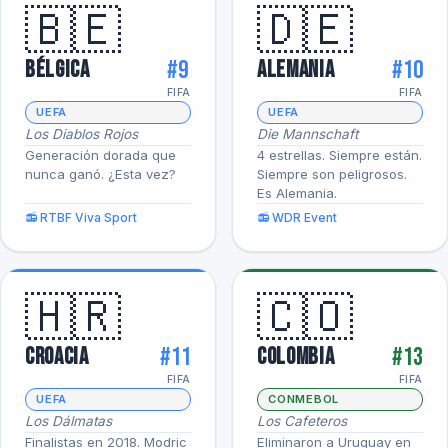
🇧🇪
🇩🇪
#9
#10
Bélgica
Alemania
FIFA
FIFA
UEFA
UEFA
Los Diablos Rojos
Die Mannschaft
Generación dorada que
4 estrellas. Siempre están.
nunca ganó. ¿Esta vez?
Siempre son peligrosos.
Es Alemania.
📻 RTBF Viva Sport
📻 WDR Event
🇭🇷
🇨🇴
#11
#13
Croacia
Colombia
FIFA
FIFA
UEFA
CONMEBOL
Los Dálmatas
Los Cafeteros
Finalistas en 2018. Modric
Eliminaron a Uruguay en