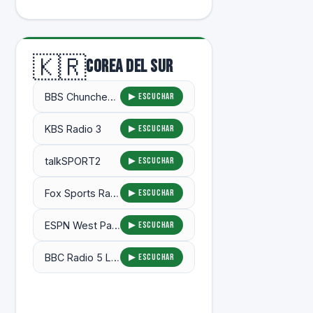
🇰🇷
Corea del Sur
BBS Chuncheon FM
▶ Escuchar
KBS Radio 3
▶ Escuchar
talkSPORT2
▶ Escuchar
Fox Sports Radio
▶ Escuchar
ESPN West Palm
▶ Escuchar
BBC Radio 5 Live
▶ Escuchar