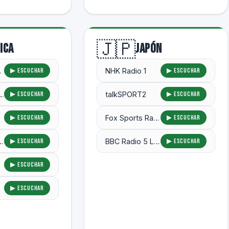
🇯🇵
ica
Japón
port
NHK Radio 1
▶ Escuchar
▶ Escuchar
vaCité Charleroi
talkSPORT2
▶ Escuchar
▶ Escuchar
Fox Sports Radio
▶ Escuchar
▶ Escuchar
dio 5 Live
BBC Radio 5 Live
▶ Escuchar
▶ Escuchar
▶ Escuchar
▶ Escuchar