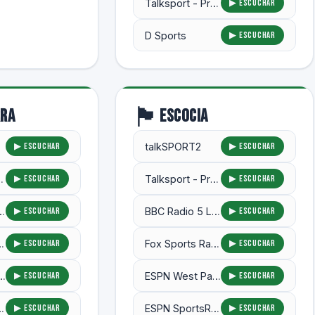
Talksport - Premier League Spanish
▶ Escuchar
D Sports
▶ Escuchar
🏴󠁧󠁢󠁳󠁣󠁴󠁿
rra
Escocia
talkSPORT2
▶ Escuchar
▶ Escuchar
 League Spanish
Talksport - Premier League Spanish
▶ Escuchar
▶ Escuchar
dio 5 Live
BBC Radio 5 Live
▶ Escuchar
▶ Escuchar
ts Radio
Fox Sports Radio
▶ Escuchar
▶ Escuchar
 West Palm
ESPN West Palm
▶ Escuchar
▶ Escuchar
sRadio 1300
ESPN SportsRadio 1300
▶ Escuchar
▶ Escuchar