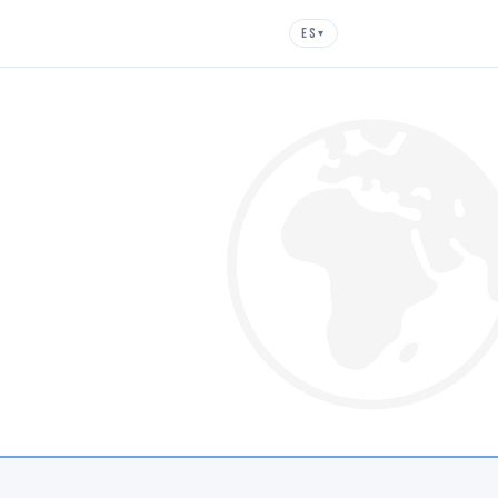
ES
▾
