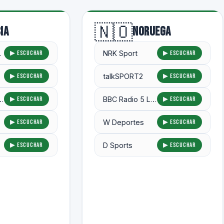
🇳🇴
ia
Noruega
holm
NRK Sport
▶ Escuchar
▶ Escuchar
talkSPORT2
▶ Escuchar
▶ Escuchar
dio 5 Live
BBC Radio 5 Live
▶ Escuchar
▶ Escuchar
W Deportes
▶ Escuchar
▶ Escuchar
D Sports
▶ Escuchar
▶ Escuchar