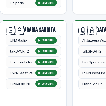
D Sports
▶ Escuchar
🇸🇦
🇶🇦
Arabia Saudita
Qat
UFM Radio
Al Jazeera Audio
▶ Escuchar
talkSPORT2
talkSPORT2
▶ Escuchar
Fox Sports Radio
Fox Spor
▶ Escuchar
ESPN West Palm
ESPN
▶ Escuchar
Futbol de Primera
Futbol de Primera
▶ Escuchar