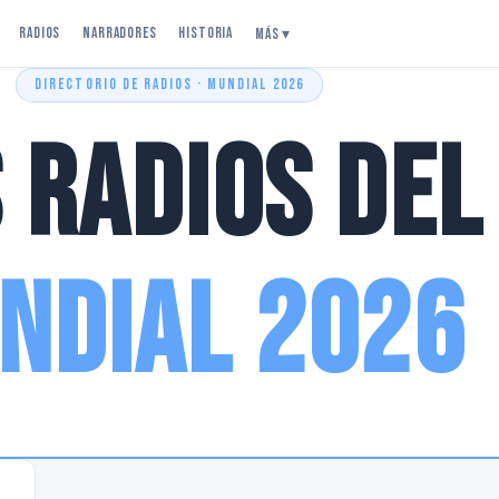
Radios
Narradores
Historia
Más ▾
DIRECTORIO DE RADIOS · MUNDIAL 2026
 radios del
ndial 2026