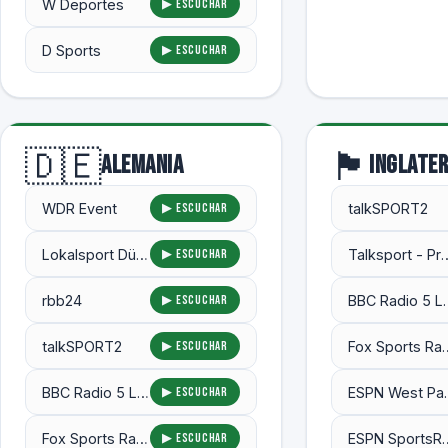
W Deportes
▶ Escuchar
D Sports
▶ Escuchar
🇩🇪
🏴󠁧󠁢󠁥󠁮󠁧󠁿
Alemania
Inglate
WDR Event
talkSPORT2
▶ Escuchar
Lokalsport Düsseldorf
Talksport - Premier
▶ Escuchar
rbb24
BBC Ra
▶ Escuchar
talkSPORT2
Fox Spor
▶ Escuchar
BBC Radio 5 Live
ESPN
▶ Escuchar
Fox Sports Radio
ESPN Sport
▶ Escuchar