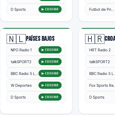
D Sports
Futbol de Primera
▶ Escuchar
🇳🇱
🇭🇷
Países Bajos
Croa
NPO Radio 1
HRT Radio 2
▶ Escuchar
talkSPORT2
talkSPORT2
▶ Escuchar
BBC Radio 5 Live
BBC Ra
▶ Escuchar
W Deportes
Fox Spor
▶ Escuchar
D Sports
D Sports
▶ Escuchar