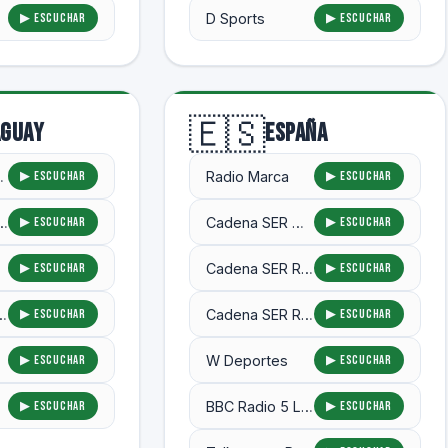
D Sports
▶ Escuchar
▶ Escuchar
🇪🇸
aguay
España
mental
Radio Marca
▶ Escuchar
▶ Escuchar
acional Paraguay
Cadena SER Madrid
▶ Escuchar
▶ Escuchar
Cadena SER Radio Azul
▶ Escuchar
▶ Escuchar
dio 5 Live
Cadena SER Radio Castilla
▶ Escuchar
▶ Escuchar
W Deportes
▶ Escuchar
▶ Escuchar
BBC Radio 5 Live
▶ Escuchar
▶ Escuchar