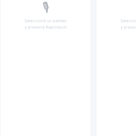
🎙️
Seleccioná un partido
Selecci
y presioná Reproducir
y presi