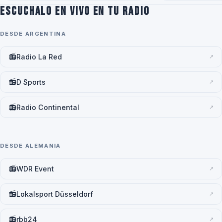
Escuchalo en vivo en tu radio
DESDE ARGENTINA
📻
Radio La Red
↗
📻
D Sports
↗
📻
Radio Continental
↗
DESDE ALEMANIA
📻
WDR Event
↗
📻
Lokalsport Düsseldorf
↗
📻
rbb24
↗