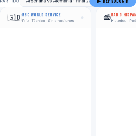
▶ Reproducir
PARTIDO
BBC World Service
Radio Hispa
🇬🇧
📻
Frío · Técnico · Sin emociones
Histérico · Po