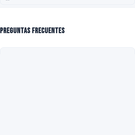
Preguntas frecuentes
¿Cómo es un relato épico de radio en el fútbol?
¿Cómo es el estilo de narración táctica en radio
deportiva?
¿Qué hace especial a la radio para seguir el
fútbol?