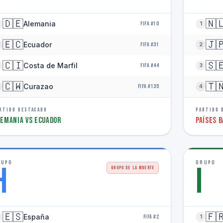
🇩🇪
🇳
Alemania
FIFA #10
1
🇪🇨
🇯
Ecuador
FIFA #31
2
🇨🇮
🇸
Costa de Marfil
FIFA #44
3
🇨🇼
🇹
Curazao
FIFA #135
4
RTIDO DESTACADO
PARTIDO 
emania vs Ecuador
Países B
RUPO
GRUPO
H
I
GRUPO DE LA MUERTE
🇪🇸
🇫
España
FIFA #2
1