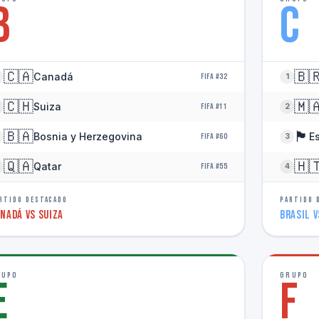
B
C
🇨🇦
🇧
Canadá
FIFA #32
1
🇨🇭
🇲
Suiza
FIFA #11
2
🇧🇦
🏴󠁧󠁢󠁳󠁣󠁴󠁿
Bosnia y Herzegovina
E
FIFA #60
3
🇶🇦
🇭
Qatar
FIFA #55
4
RTIDO DESTACADO
PARTIDO 
nadá vs Suiza
Brasil 
RUPO
GRUPO
E
F