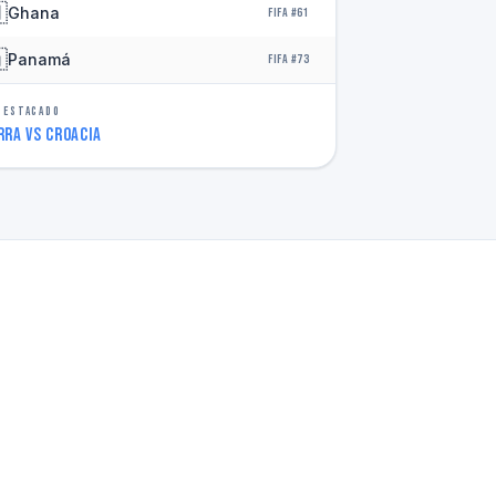

Ghana
FIFA #61

Panamá
FIFA #73
DESTACADO
rra vs Croacia