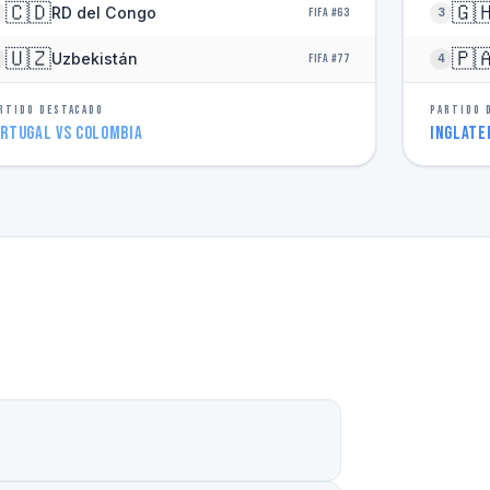
🇨🇩
🇬
RD del Congo
FIFA #63
3
🇺🇿
🇵
Uzbekistán
FIFA #77
4
RTIDO DESTACADO
PARTIDO 
rtugal vs Colombia
Inglate