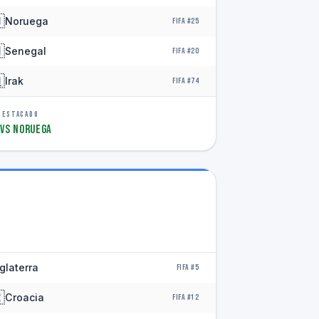

Noruega
FIFA #25

Senegal
FIFA #20

Irak
FIFA #74
DESTACADO
 vs Noruega
glaterra
FIFA #5

Croacia
FIFA #12