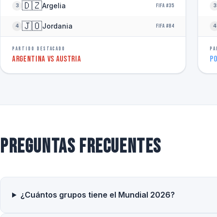
🇩🇿
Argelia
3
FIFA #35
3
🇯🇴
Jordania
4
FIFA #84
4
PARTIDO DESTACADO
PA
Argentina vs Austria
Po
Preguntas frecuentes
¿Cuántos grupos tiene el Mundial 2026?