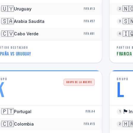
🇺🇾
🇳
Uruguay
FIFA #13
2
🇸🇦
🇸
Arabia Saudita
FIFA #57
3
🇨🇻
🇮
Cabo Verde
FIFA #81
4
RTIDO DESTACADO
PARTIDO 
paña vs Uruguay
Francia
RUPO
GRUPO
K
L
GRUPO DE LA MUERTE
🇵🇹
🏴󠁧󠁢󠁥󠁮󠁧󠁿
Portugal
In
FIFA #4
1
🇨🇴
🇭
Colombia
FIFA #15
2