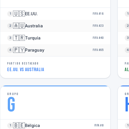
🇺🇸
EE.UU.
1
FIFA #16
1
🇦🇺
Australia
2
FIFA #23
2
🇹🇷
Turquía
3
FIFA #40
3
🇵🇾
Paraguay
4
FIFA #65
4
PARTIDO DESTACADO
PA
EE.UU. vs Australia
Al
GRUPO
G
G
🇧🇪
Bélgica
1
FIFA #8
1