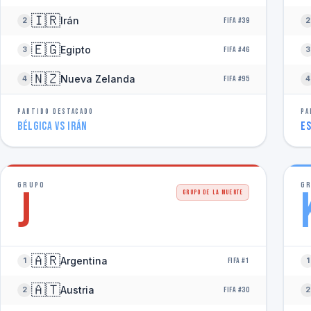
🇮🇷
Irán
2
FIFA #39
2
🇪🇬
Egipto
3
FIFA #46
3
🇳🇿
Nueva Zelanda
4
FIFA #95
4
PARTIDO DESTACADO
PA
Bélgica vs Irán
Es
GRUPO
G
J
GRUPO DE LA MUERTE
🇦🇷
Argentina
1
FIFA #1
1
🇦🇹
Austria
2
FIFA #30
2