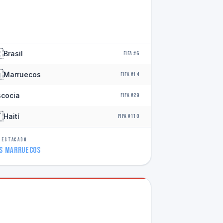

Brasil
FIFA #6

Marruecos
FIFA #14
scocia
FIFA #29

Haití
FIFA #110
DESTACADO
vs Marruecos