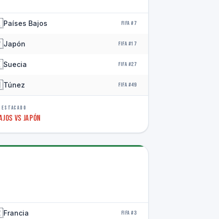

Países Bajos
FIFA #7

Japón
FIFA #17

Suecia
FIFA #27

Túnez
FIFA #49
DESTACADO
ajos vs Japón

Francia
FIFA #3