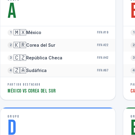
A
🇲🇽
México
1
FIFA #19
1
🇰🇷
Corea del Sur
2
FIFA #22
2
🇨🇿
República Checa
3
FIFA #42
3
🇿🇦
Sudáfrica
4
FIFA #67
4
PARTIDO DESTACADO
PA
México vs Corea del Sur
Ca
GRUPO
G
D