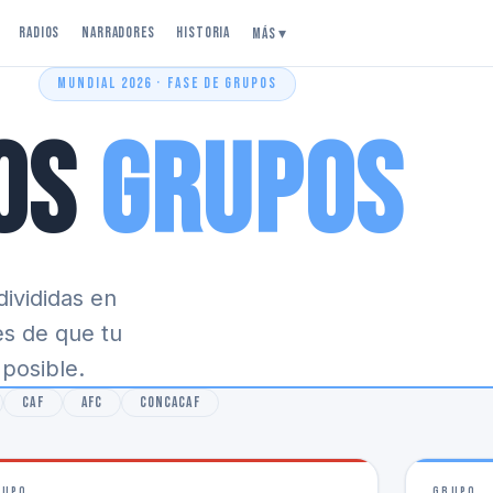
Radios
Narradores
Historia
Más ▾
MUNDIAL 2026 · FASE DE GRUPOS
os
Grupos
divididas en
s de que tu
 posible.
CAF
AFC
CONCACAF
RUPO
GRUPO