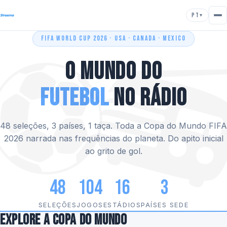
PT
▾

⚽
FIFA WORLD CUP 2026 · USA · CANADA · MEXICO
O Mundo do
Futebol
no Rádio
48 seleções, 3 países, 1 taça. Toda a Copa do Mundo FIFA
2026 narrada nas frequências do planeta. Do apito inicial
ao grito de gol.
48
104
16
3
SELEÇÕES
JOGOS
ESTÁDIOS
PAÍSES SEDE
Explore a Copa do Mundo